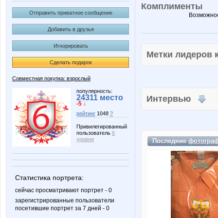
Комплименты
Отправить приватное сообщение
Возможнос
Добавить в друзья
Игнорировать
Метки лидеров
Сделать подарок
Совместная покупка: взрослый
популярность:
24311 место
Интервью
-5 ↓
рейтинг
1048
?
Привилегированный
пользователь
6
уровня
Последние
фотогра
Статистика портрета:
сейчас просматривают портрет - 0
зарегистрированные пользователи
посетившие портрет за 7 дней - 0